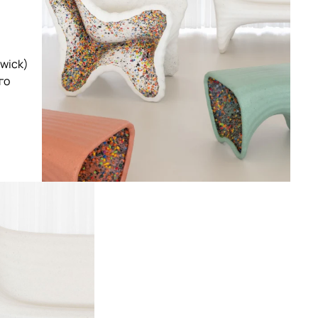
wick)
го