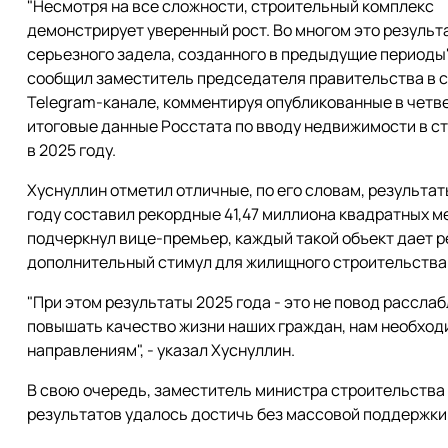
"Несмотря на все сложности, строительный комплекс
демонстрирует уверенный рост. Во многом это результ
серьезного задела, созданного в предыдущие периоды",
сообщил заместитель председателя правительства в 
Telegram-канале, комментируя опубликованные в четв
итоговые данные Росстата по вводу недвижимости в с
в 2025 году.
Хуснуллин отметил отличные, по его словам, результа
году составил рекордные 41,47 миллиона квадратных ме
подчеркнул вице-премьер, каждый такой объект дает р
дополнительный стимул для жилищного строительства
"При этом результаты 2025 года - это не повод рассла
повышать качество жизни наших граждан, нам необход
направлениям", - указал Хуснуллин.
В свою очередь, заместитель министра строительства
результатов удалось достичь без массовой поддержки