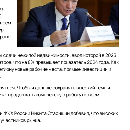
ат
 -
своем
ерг
тране
ты сдачи нежилой недвижимости, ввод которой в 2025
тров, что на 8% превышает показатель 2024 года. Как
егиону новые рабочие места, прямые инвестиции и
.
бляться. Чтобы и дальше сохранять высокий темп и
имо продолжать комплексную работу по всем
 и ЖКХ России Никита Стасишин добавил, что высоких
 участников рынка.