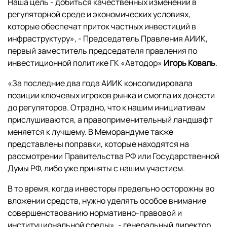
Наша цель - добиться качественных изменений в
регуляторной среде и экономических условиях,
которые обеспечат приток частных инвестиций в
инфраструктуру», - Председатель Правления АИИК,
первый заместитель председателя правления по
инвестиционной политике ГК «Автодор»
Игорь Коваль
.
«За последние два года АИИК консолидировала
позиции ключевых игроков рынка и смогла их донести
до регуляторов. Отрадно, что к нашим инициативам
прислушиваются, а правоприменительный ландшафт
меняется к лучшему. В Меморандуме также
представлены поправки, которые находятся на
рассмотрении Правительства РФ или Государственной
Думы РФ, либо уже приняты с нашим участием.
В то время, когда инвесторы предельно осторожны во
вложении средств, нужно уделять особое внимание
совершенствованию нормативно-правовой и
институциональной среды», - генеральный директор