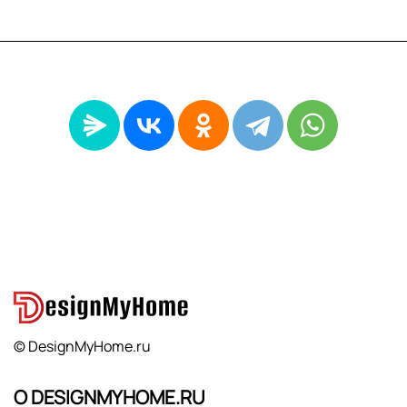
© DesignMyHome.ru
О DESIGNMYHOME.RU