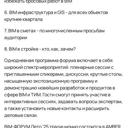
избежать бросовых работ в BIM
6. BIM инфраструктура и GIS - для всех объектов
крупнее квартала
7. BIM в сметах - по многочисленным просьбам
аудитории
8. BIM в стройке - кто, как, зачем?
Однодневная программа форума включает в себя
широкий спектр мероприятий: пленарные сессии с
приглашенными спикерами, дискуссии, круглые столы,
насыщенную экспозиционную программу и
демонстрацию новейших разработок и продуктов в
сфере BIM и ТИМ. Гости смогут принять участие в
интерактивных сессиях, задавать вопросы экспертам,
а также установить новые контакты и расширить
деловые связи.
BIM-ФОРУМ Лето ’25 традиционно состоится в AMBER