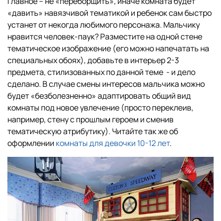
Главное – не «переборщить», иначе комната будет
«давить» навязчивой тематикой и ребенок сам быстро
устанет от некогда любимого персонажа. Мальчику
нравится человек-паук? Разместите на одной стене
тематическое изображение (его можно напечатать на
специальных обоях), добавьте в интерьер 2-3
предмета, стилизованных по данной теме - и дело
сделано. В случае смены интересов мальчика можно
будет «безболезненно» адаптировать общий вид
комнаты под новое увлечение (просто переклеив,
например, стену с прошлым героем и сменив
тематическую атрибутику). Читайте так же об
оформлении
комнаты для девочки 10-12 лет
.